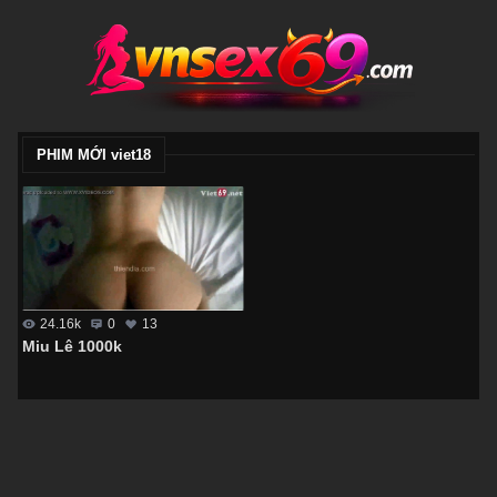
PHIM MỚI viet18
24.16k
0
13
Miu Lê 1000k