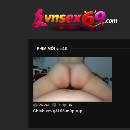
PHIM MỚI viet18
26.24k
0
36
Chịch em gái 95 múp rụp